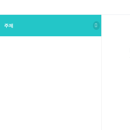
주제
Scroll
to
Top