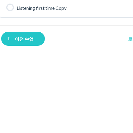
Listening first time Copy
로
이전 수업