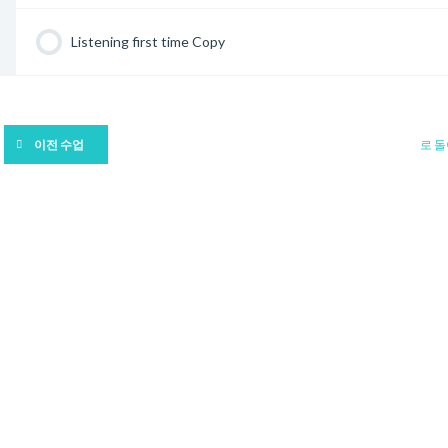
Listening first time Copy
로 
이전 수업